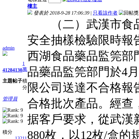
樓主
發表於 2018-9-28 17:06:39
|
只看該作者
（二）武漢市食品
安全抽樣檢驗限時報
admin
西湖食品藥品監筦部
1
品藥品監筦部門於4月
萬
4128
4130
主題
帖子
積
限公司送達不合格報
分
管理員
合格批次產品。經查
据客戶要求，從武漢
880枚，以12枚/盒的
積分
13211