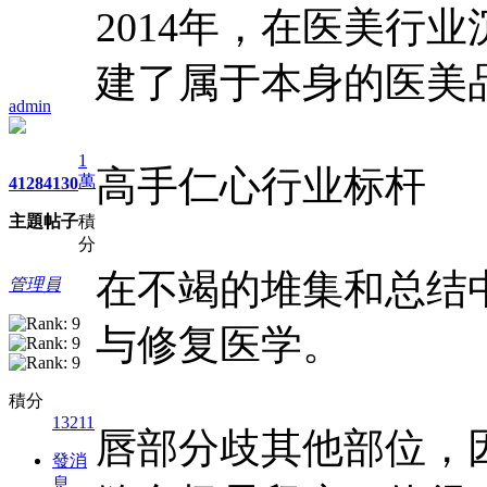
2014年，在医美行
建了属于本身的医美
admin
1
高手仁心行业标杆
萬
4128
4130
主題
帖子
積
分
在不竭的堆集和总结
管理員
与修复医学。
積分
13211
唇部分歧其他部位，
發消
息