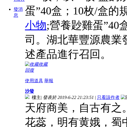
蛋”40盒；10枚/盒的規
發消
息
小物
;營養尟雞蛋”4
司。湖北華豐源農業
述產品進行召回。
收藏
回復
使用道具
舉報
沙發
樓主
|
發表於 2019-6-22 21:23:51
|
只看該作者
天府商美，自古有之
花蕊，明有黄娥，蜀