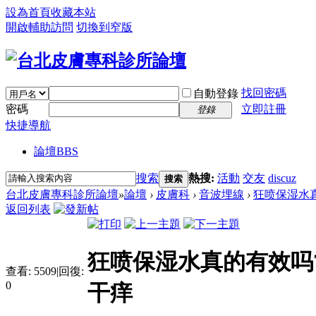
設為首頁
收藏本站
開啟輔助訪問
切換到窄版
找回密碼
自動登錄
密碼
立即註冊
登錄
快捷導航
論壇
BBS
搜索
熱搜:
活動
交友
discuz
搜索
台北皮膚專科診所論壇
»
論壇
›
皮膚科
›
音波埋線
›
狂喷保湿水真
返回列表
狂喷保湿水真的有效吗
查看:
5509
|
回復:
0
干痒