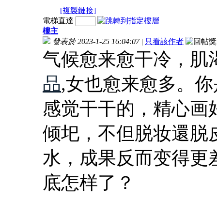
[複製鏈接]
電梯直達
樓主
發表於 2023-1-25 16:04:07
|
只看該作者
气候愈来愈干冷，肌
品
,女也愈来愈多。
感觉干干的，精心画
倾圯，不但脱妆還脱
水，成果反而变得更
底怎样了？