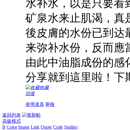
水补水，以是只要看
矿泉水来止肌渴，真
後皮膚的水份已到达
来弥补水份，反而應
由此中油脂成份的感
分享就到這里啦！下
收藏
回復
使用道具
舉報
返回列表
高級模式
B
Color
Image
Link
Quote
Code
Smilies