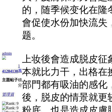
的，随季候变化在隆
會促使水份加快流失
题。
admin
上妆後會造成脱皮征
1
本就比力干，出格在
萬
4128
4130
主題
帖子
積
部門都有吸油的感化
分
後，脱皮的情景就更
管理員
粉底，也是造成皮膚