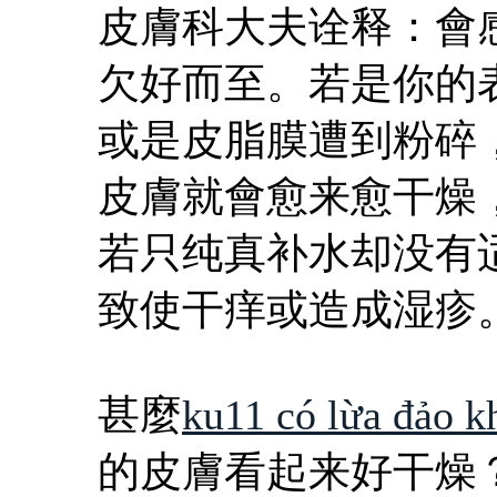
皮膚科大夫诠释：會
欠好而至。若是你的
或是皮脂膜遭到粉碎
皮膚就會愈来愈干燥
若只纯真补水却没有
致使干痒或造成湿疹
甚麼
ku11 có lừa đảo k
的皮膚看起来好干燥