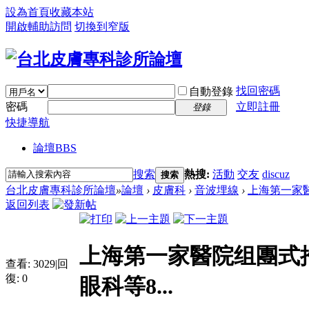
設為首頁
收藏本站
開啟輔助訪問
切換到窄版
找回密碼
自動登錄
密碼
立即註冊
登錄
快捷導航
論壇
BBS
搜索
熱搜:
活動
交友
discuz
搜索
台北皮膚專科診所論壇
»
論壇
›
皮膚科
›
音波埋線
›
上海第一家醫
返回列表
上海第一家醫院组團式
查看:
3029
|
回
復:
0
眼科等8...