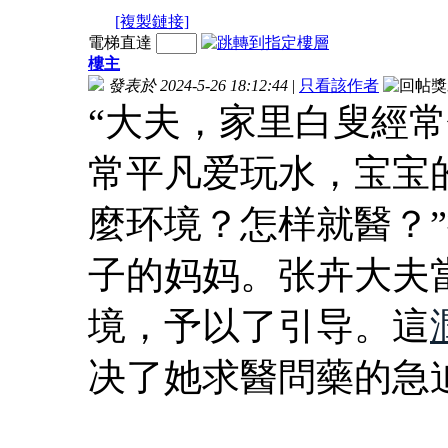
[複製鏈接]
電梯直達
樓主
發表於 2024-5-26 18:12:44
|
只看該作者
“大夫，家里白叟經
常平凡爱玩水，宝宝
麼环境？怎样就醫？
子的妈妈。张卉大夫
境，予以了引导。這
决了她求醫問藥的急