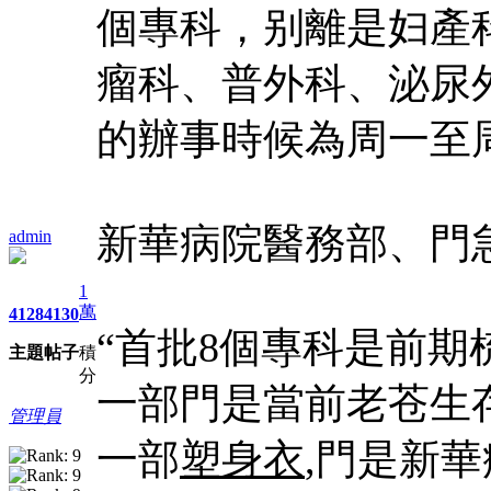
個專科，别離是妇產
瘤科、普外科、泌尿
的辦事時候為周一至
新華病院醫務部、門
admin
1
萬
4128
4130
“首批8個專科是前
主題
帖子
積
分
一部門是當前老苍生
管理員
一部
塑身衣
,門是新