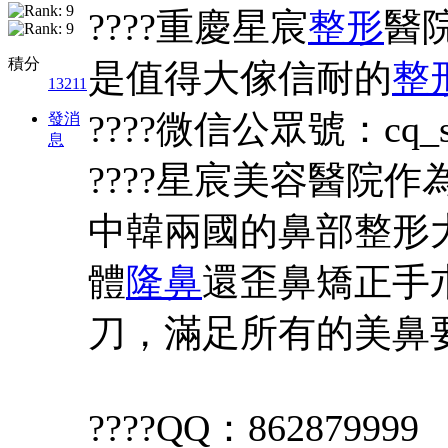
????重慶星宸
整形
醫
積分
是值得大傢信耐的
整
13211
????微信公眾號：cq_sta
發消
息
????星宸美容醫院
中韓兩國的鼻部整形
體
隆鼻
還歪鼻矯正手
刀，滿足所有的美鼻
????QQ：862879999