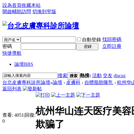
設為首頁
收藏本站
開啟輔助訪問
切換到窄版
找回密碼
自動登錄
密碼
立即註冊
登錄
快捷導航
論壇
BBS
搜索
熱搜:
活動
交友
discuz
搜索
台北皮膚專科診所論壇
»
論壇
›
皮膚科
›
自體脂肪隆乳
›
杭州华山
返回列表
杭州华山连天医疗美容
查看:
4051
|
回復:
0
欺骗了