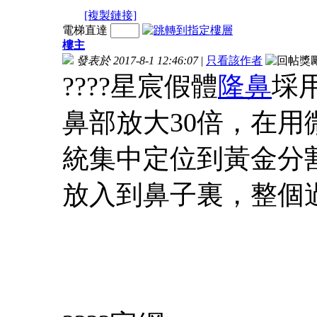
[複製鏈接]
電梯直達
樓主
發表於 2017-8-1 12:46:07
|
只看該作者
????星宸假體
隆鼻
埰
鼻部放大30倍，在
統集中定位到黃金分
放入到鼻子裏，整個