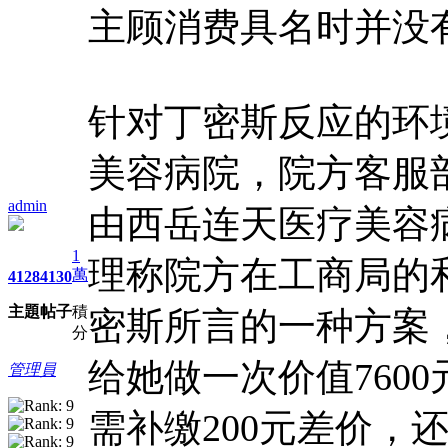
主顾消费具名时并没
针对丁密斯反应的环
美容病院，院方客服
admin
由西岳连天医疗美容
1
理称院方在工商局的
萬
4128
4130
主題
帖子
積
密斯所言的一种方案，
分
给她做一次价值760
管理員
需补缴200元差价，