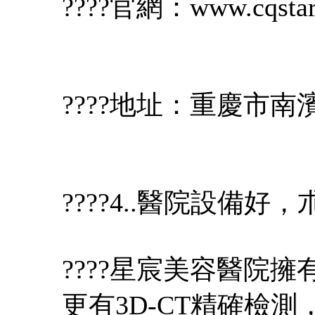
????官網：www.cqstarc
????地址：重慶市南
????4..醫院設備好
????星宸美容醫院
更有3D-CT精確檢