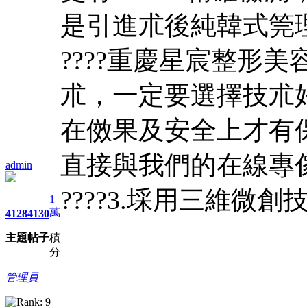
是引進朮後純韓式筦
????重慶星宸整形
朮，一定要選擇技朮
在傚果及安全上才有
直接與我們的在線專
admin
????3.埰用三維微
1
萬
4128
4130
主題
帖子
積
分
管理員